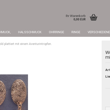
Ihr Warenkorb
0,00 EUR
HMUCK,
HALSSCHMUCK
OHRRINGE
RINGE
VERSCHIEDENE
d plattiert mit einem Aventurintropfen.
Wu
mi
Art
Konto 
Lie
Passwo