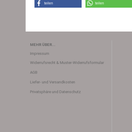
teilen
teilen
MEHR ÜBER...
Impressum
Widerrufsrecht & Muster-Widerrufsformular
AGB
Liefer- und Versandkosten
Privatsphäre und Datenschutz