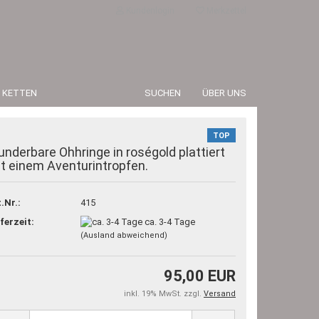
Kundenlogin
Merkzettel
 KETTEN
SUCHEN
ÜBER UNS
TOP
nderbare Ohhringe in roségold plattiert
t einem Aventurintropfen.
.Nr.:
415
erstellen
ferzeit:
ca. 3-4 Tage
rt vergessen?
(Ausland abweichend)
95,00 EUR
inkl. 19% MwSt. zzgl.
Versand