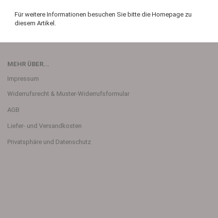
Für weitere Informationen besuchen Sie bitte die
Homepage
zu
diesem Artikel.
MEHR ÜBER...
Impressum
Widerrufsrecht & Muster-Widerrufsformular
AGB
Liefer- und Versandkosten
Privatsphäre und Datenschutz