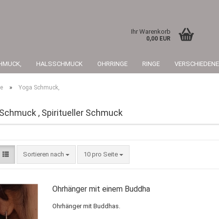
Ihr Warenkorb
0,00 EUR
HMUCK,
HALSSCHMUCK
OHRRINGE
RINGE
VERSCHIEDENE
»
te
Yoga Schmuck,
Schmuck , Spiritueller Schmuck
Konto 
Sortieren nach
10 pro Seite
Passwo
Ohrhänger mit einem Buddha
Ohrhänger mit Buddhas.