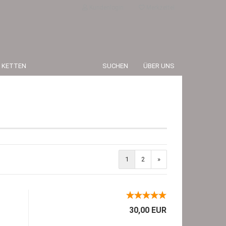
Kundenlogin
Merkzettel
 KETTEN
SUCHEN
ÜBER UNS
erstellen
1
2
»
rt vergessen?
30,00 EUR