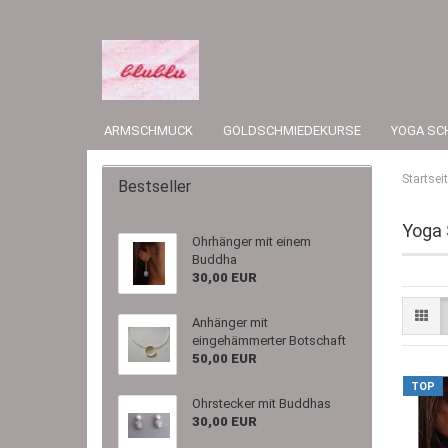
ARMSCHMUCK
GOLDSCHMIEDEKURSE
YOGA SC
Startsei
Bestseller
Yoga 
Ohrhänger mit einem
Buddha
30,00 EUR
Anhänger mit
eingehämmerter Botschaft
50,00 EUR
TOP
Ohrstecker mit Buddhas
30,00 EUR