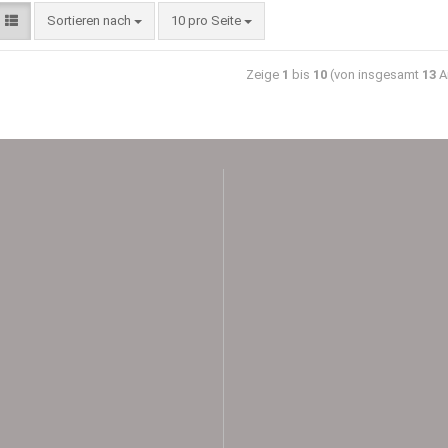
Sortieren nach
10 pro Seite
Zeige
1
bis
10
(von insgesamt
13
Ar